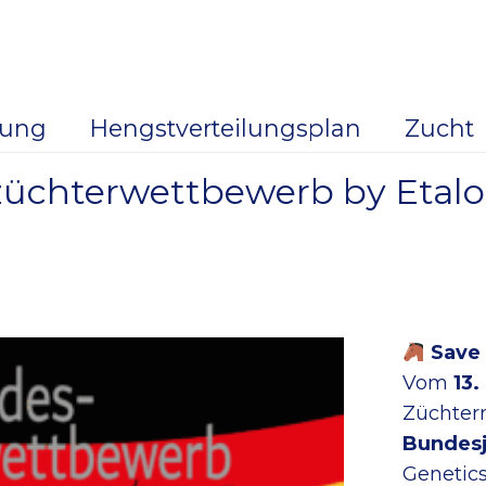
dung
Hengstverteilungsplan
Zucht
züchterwettbewerb by Etalon
Save 
Vom
13.
Züchter
Bundes
Genetic