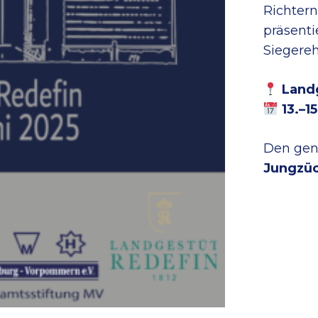
Richter
präsenti
Siegereh
Land
13.–1
Den gena
Jungzüc