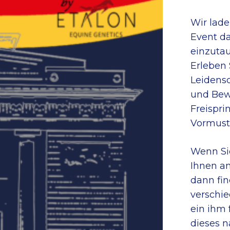
Wir lade
Event da
einzuta
Erleben 
Leidensc
und Bew
Freispri
Vormuste
Wenn Si
Ihnen am
dann fi
verschie
ein ihm
dieses 