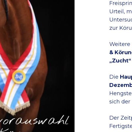
Freispri
Urteil, m
Untersu
zur Köru
Weitere
& Körun
„Zucht“
Die
Hau
Dezemb
Hengste 
sich der
Der Zeit
Fertigste