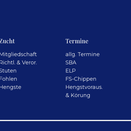
Zucht
Termine
Mitgliedschaft
allg. Termine
Richtl. & Veror.
SBA
Stuten
ELP
Fohlen
FS-Chippen
Hengste
Hengstvoraus.
& Körung