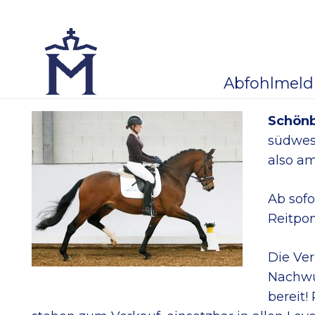
Abfohlmel
Schön
südwes
also am
Ab sofo
Reitpon
Die Ver
Nachwu
bereit!