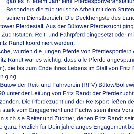
gab es in jedem Jahr eine Pferdesportveranstaltun
Besonders die züchterische Arbeit mit dem Stute
seinem Dienstbereich. Die Deckhengste des Land
wer Pferdestall. Aus der Bütower Pferdezucht ginge
Zuchtstuten, Reit- und Fahrpferd eingesetzt oder mit
itz Randt koordiniert werden.
tsche, wurden die jungen Pferde von Pferdesportlern
ritz Randt war es wichtig, dass alle Pferde angespan
um), die bis zum Ende ihres Lebens im Stall von Fritz 
n ging.
Bütow der Reit- und Fahrverein (RFV) Bütow/Bollewi
0 unter der Leitung von Fritz Randt der Pferdezuchtv
den. Die Pferdezucht und der Reitsport ließen den 
ten stark vom Engagement und Fachwissen ihres Vorsi
sich sie Reiter und Züchter, denen Fritz Randt sein W
 ganz herzlich für Dein jahrelanges Engagement bed