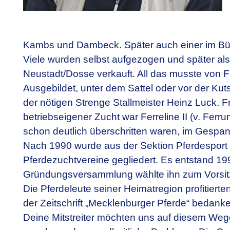
Kambs und Dambeck. Später auch einer im Büto
Viele wurden selbst aufgezogen und später als 
Neustadt/Dosse verkauft. All das musste von Fr
Ausgebildet, unter dem Sattel oder vor der Ku
der nötigen Strenge Stallmeister Heinz Luck. F
betriebseigener Zucht war Ferreline II (v. Ferr
schon deutlich überschritten waren, im Gespan
Nach 1990 wurde aus der Sektion Pferdesport 
Pferdezuchtvereine gegliedert. Es entstand 199
Gründungsversammlung wählte ihn zum Vorsitzen
Die Pferdeleute seiner Heimatregion profitier
der Zeitschrift „Mecklenburger Pferde“ bedanken 
Deine Mitstreiter möchten uns auf diesem Wege