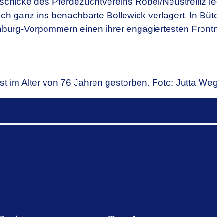
hicke des Pferdezuchtvereins Röbel/Neustrelitz leg
ch ganz ins benachbarte Bollewick verlagert. In Büt
nburg-Vorpommern einen ihrer engagiertesten Frontmä
t im Alter von 76 Jahren gestorben. Foto: Jutta We