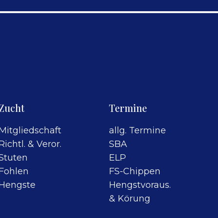
Zucht
Termine
Mitgliedschaft
allg. Termine
Richtl. & Veror.
SBA
Stuten
ELP
Fohlen
FS-Chippen
Hengste
Hengstvoraus.
& Körung