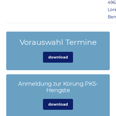
496
Lön
Ben
Vorauswahl Termine
download
Anmeldung zur Körung PKS-
Hengste
download