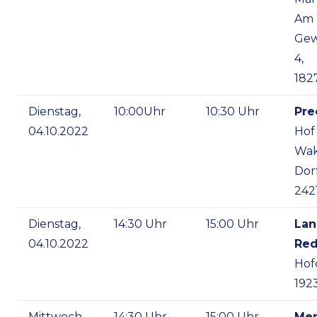
Am
Gew
4,
182
Dienstag,
10:00Uhr
10:30 Uhr
Pre
04.10.2022
Hof
Wak
Dorf
242
Dienstag,
14:30 Uhr
15:00 Uhr
Lan
04.10.2022
Red
Hof
192
Mittwoch,
14:30 Uhr
15:00 Uhr
Men