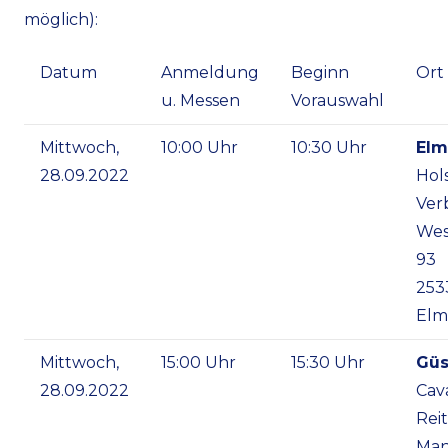
möglich):
Datum
Anmeldung
Beginn
Ort
u. Messen
Vorauswahl
Mittwoch,
10:00 Uhr
10:30 Uhr
Elm
28.09.2022
Hol
Ver
Wes
93
253
Elm
Mittwoch,
15:00 Uhr
15:30 Uhr
Güs
28.09.2022
Cav
Rei
Man